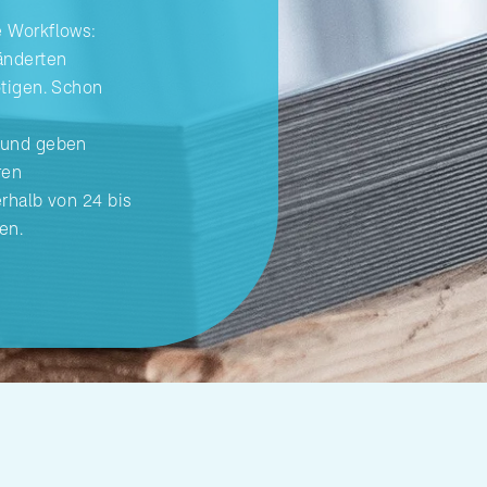
e Workflows:
änderten
ötigen. Schon
 und geben
ren
rhalb von 24 bis
en.