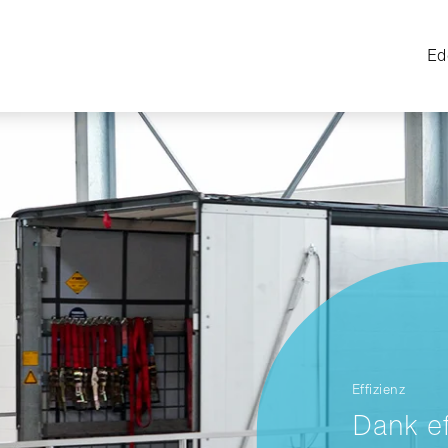
Ed
Effizienz
Dank ef