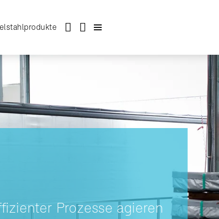
elstahlprodukte
fizienter Prozesse agieren