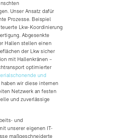
ünschten
gen. Unser Ansatz dafür
hte Prozesse. Beispiel
steuerte Lkw-Koordinierung
fertigung. Abgesenkte
r Hallen stellen einen
eflächen der Lkw sicher
ion mit Hallenkränen –
chtransport optimierter
erialschonende und
t haben wir diese internen
iten Netzwerk an festen
nelle und zuverlässige
beits- und
mit unserer eigenen IT-
nisse maßgeschneiderte