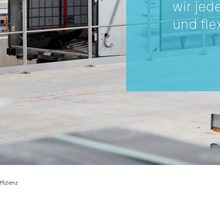
wir jed
und fle
ffizienz