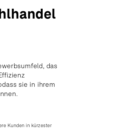
ahlhandel
ewerbsumfeld, das
ffizienz
odass sie in ihrem
önnen.
ere Kunden in kürzester