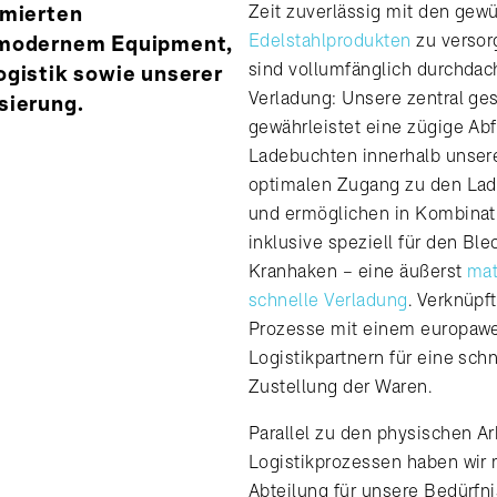
imierten
Zeit zuverlässig mit den gew
Edelstahlprodukten
zu versor
 modernem Equipment,
sind vollumfänglich durchdac
ogistik sowie unserer
Verladung: Unsere zentral ge
sierung.
gewährleistet eine zügige Ab
Ladebuchten innerhalb unsere
optimalen Zugang zu den Lad
und ermöglichen in Kombinat
inklusive speziell für den Ble
Kranhaken – eine äußerst
mat
schnelle Verladung
. Verknüpf
Prozesse mit einem europawe
Logistikpartnern für eine sch
Zustellung der Waren.
Parallel zu den physischen Ar
Logistikprozessen haben wir 
Abteilung für unsere Bedürf