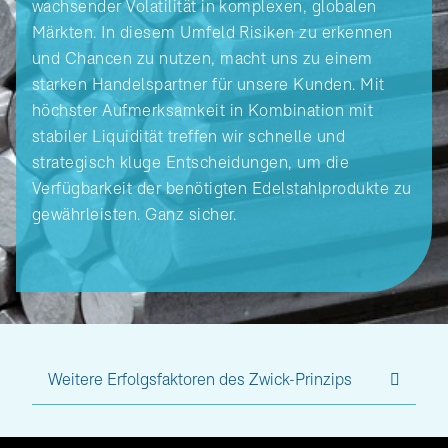
wachsender Volatilität in komplexen, globalen
Märkten. In diesem Umfeld Risiken zu erkennen
und Chancen zu nutzen, macht uns zu einem
starken Handelspartner für unsere Kunden. Mit
höchster Aufmerksamkeit in Kombination mit
stabiler Liquidität treffen wir schnelle und
strategisch kluge Entscheidungen, um die
Verfügbarkeit der benötigten Edelstahlprodukte zu
gewährleisten. Ganz sicher.
Weitere Erfolgsfaktoren des Zwick-Prinzips