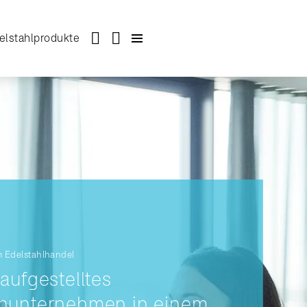
elstahlprodukte
m Edelstahlhandel
 aufgestelltes
enunternehmen in einem