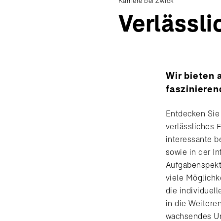
Karriere bei Zwick
Verlässli
Wir bieten 
faszinieren
Entdecken Sie 
verlässliches 
interessante b
sowie in der In
Aufgabenspekt
viele Möglichk
die individuel
in die Weitere
wachsendes Unt