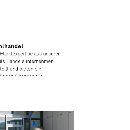
hlhandel
arktexpertise aus unserer
r als Handelsunternehmen
ellt und bieten ein
ältigen Chancen für
lung.