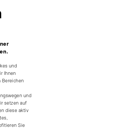
n
iner
en.
rkes und
r Ihnen
n Bereichen
dungswegen und
ir setzen auf
n diese aktiv
tes,
fitieren Sie