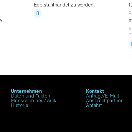
Edelstahlhandel zu werden.
f
g
iv
m
u
T
Unternehmen
Kontakt
Daten und Fakten
Anfrage/E-Mail
Menschen bei Zwick
Ansprechpartner
Historie
Anfahrt