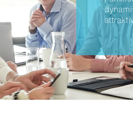
dynami
attrakt