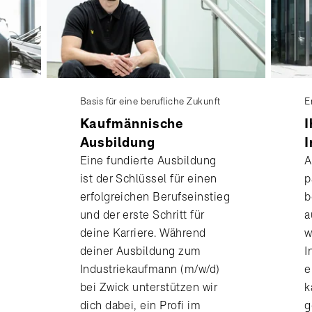
Basis für eine berufliche Zukunft
E
Kaufmännische
I
Ausbildung
I
Eine fundierte Ausbildung
A
ist der Schlüssel für einen
p
erfolgreichen Berufseinstieg
b
und der erste Schritt für
a
deine Karriere. Während
w
deiner Ausbildung zum
I
Industriekaufmann (m/w/d)
e
bei Zwick unterstützen wir
k
dich dabei, ein Profi im
g